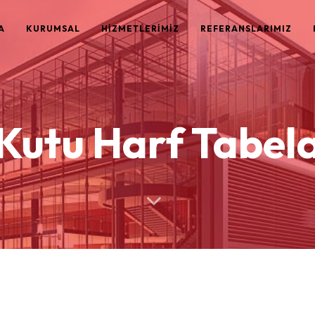
A
KURUMSAL
HİZMETLERİMİZ
REFERANSLARIMIZ
Kutu Harf Tabel