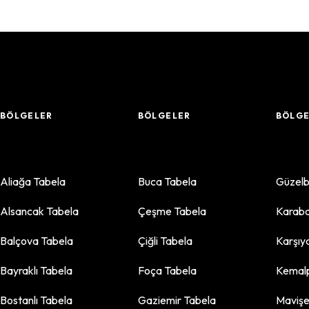
BÖLGELER
BÖLGELER
BÖLGE
Aliağa Tabela
Buca Tabela
Güzelb
Alsancak Tabela
Çeşme Tabela
Karaba
2
Balçova Tabela
Çiğli Tabela
Karşıy
2
Bayraklı Tabela
Foça Tabela
Kemalp
Bostanlı Tabela
Gaziemir Tabela
Mavişe